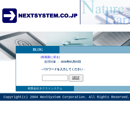
BLOG
[
前画面に戻る
]
処理対象 ：
2026年05月03日
- パスワードを入力してください -
有限会社ネクストシステム
Copyright(c) 2004
NextSystem
Corporation. All Rights Reserved.