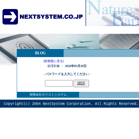
BLOG
[
前画面に戻る
]
処理対象 ：
2026年05月20日
- パスワードを入力してください -
有限会社ネクストシステム
Copyright(c) 2004
NextSystem
Corporation. All Rights Reserved.